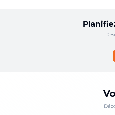
Planifie
Rés
Vo
Déco