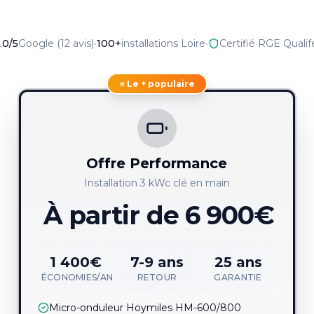
.0
/5
Google (
12
avis)
•
100+
installations Loire
•
Certifié RGE Qualif
⭐ Le + populaire
Offre Performance
Installation 3 kWc clé en main
À partir de
6 900€
1 400€
7-9 ans
25 ans
ÉCONOMIES/AN
RETOUR
GARANTIE
Micro-onduleur Hoymiles HM-600/800