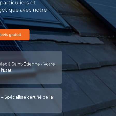
articuliers et
rgétique avec notre
vis gratuit
lec à Saint-Étienne - Votre
 l'État
 Spécialiste certifié de la