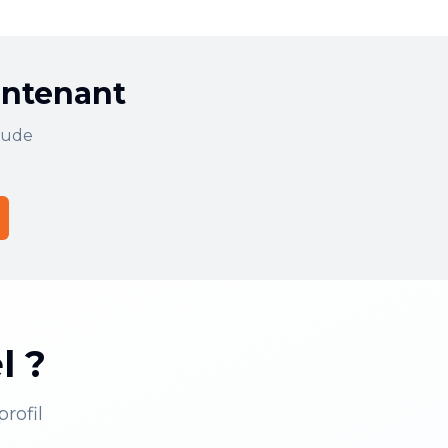
aintenant
tude
l ?
rofil